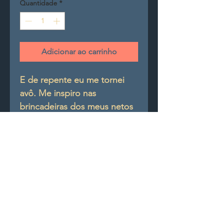
Quantidade
*
Adicionar ao carrinho
E de repente eu me tornei
avô. Me inspiro nas
brincadeiras dos meus netos
para passar para vocês esse
amor de criança. Mede 40 de
largura por 20 de altura por
10 de profundidade.
L40xA20xP10